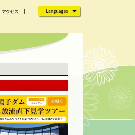
Languages
アクセス
English
日本語
繁体
ン）
ラム