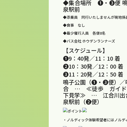
◆集合場所 ❶・❸便 
泉駅前
◆添乗員 同行いたしませんが現地係
◆食事 なし
◆最少催行人員 各便8名
◆バス会社 ホウデンランナーズ
【スケジュール】
❶9：40発／11：10
❷10：30発／12：00
❸11：20発／12：50
鳴子公園（❶・❸便）／
合 … ≪徒歩 ガイド
下見学≫ … 江合川出
泉駅前（❷便）
ポイント
・ノルディック体験希望者にはノルデ