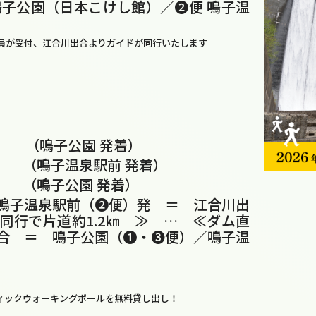
鳴子公園（日本こけし館）／❷便 鳴子温
員が受付、江合川出合よりガイドが同行いたします
 着 （鳴子公園 発着）
 着 （鳴子温泉駅前 発着）
 着 （鳴子公園 発着）
鳴子温泉駅前（❷便）発 ＝ 江合川出
同行で片道約1.2㎞ ≫ … ≪ダム直
合 ＝ 鳴子公園（❶・❸便）／鳴子温
ィックウォーキングポールを無料貸し出し！