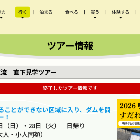
魅力
行く
泊まる
食べる
買う
体験する
ンダー
魅力
モデルコース
ツアー
オンラインショップ
観光物産センター
着地型観光（体験プラ
体験型教育旅行プログ
ツアー情報
れ放流 直下見学ツアー
終了したツアー情報です
ることができない区域に入り、ダムを間
ー！
6日（日）・28日（火） 日帰り
（大人・小人同額）