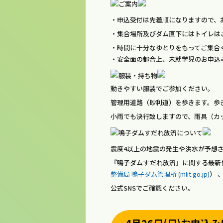
ご案内
・申込受付は先着順になりますので、
・集合場所及びダム直下にはトイレは
・時間に十分なゆとりをもってご集合
・安全面の都合上、未就学児のお申込み
服装・持ち物
動きやすい服装でご参加ください。
管理用道路（砂利道）を歩きます。歩
小雨でも決行致しますので、雨具（カ
鳴子ダムすだれ放流について
震度4以上の地震の発生や洪水が予想
『鳴子ダムすだれ放流』に関する最新
整備局 鳴子ダム管理所 (mlit.go.jp)
） 
公式SNSでご確認ください。